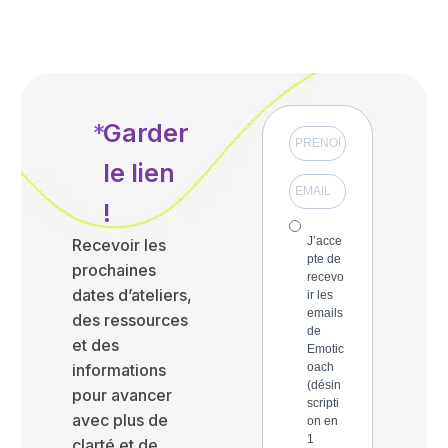
*
Garder
le lien
!
J’acce
Recevoir les
pte de
prochaines
recevo
dates d’ateliers,
ir les
emails
des ressources
de
et des
Emotic
informations
oach
(désin
pour avancer
scripti
avec plus de
on en
1
clarté et de