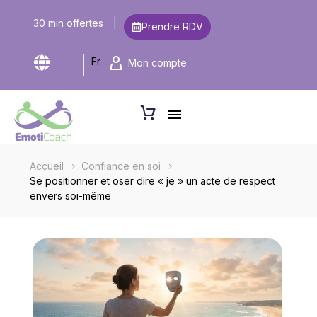
30 min offertes
|
Prendre RDV
CHF
Fr
Mon compte
Accueil
Confiance en soi
Se positionner et oser dire « je » un acte de respect
envers soi-même