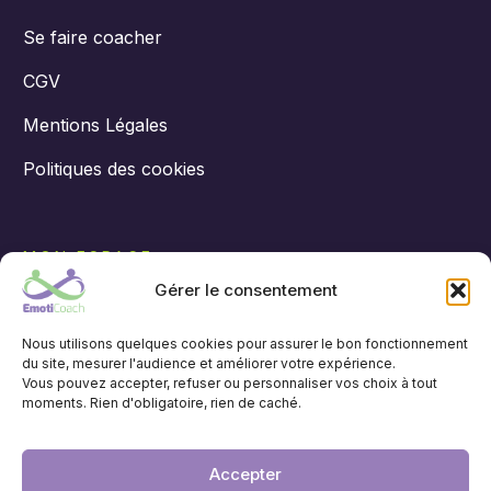
Se faire coacher
CGV
Mentions Légales
Politiques des cookies
MON ESPACE
Gérer le consentement
Mon Compte
Ma sélection
Nous utilisons quelques cookies pour assurer le bon fonctionnement
du site, mesurer l'audience et améliorer votre expérience.
Mes séances favorites
Vous pouvez accepter, refuser ou personnaliser vos choix à tout
moments. Rien d'obligatoire, rien de caché.
Prendre RDV
Accepter