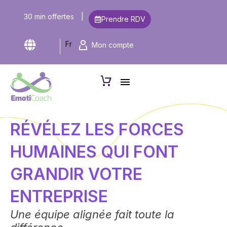
30 min offertes
|
Prendre RDV
CHF
Fr
Mon compte
RÉVÉLEZ LES FORCES
HUMAINES QUI FONT
GRANDIR VOTRE
ENTREPRISE
Une équipe alignée fait toute la