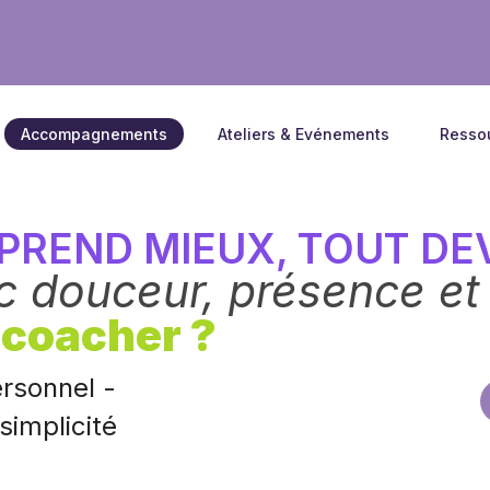
Accompagnements
Ateliers & Evénements
Resso
REND MIEUX, TOUT DEV
c douceur, présence e
 coacher ?
rsonnel -
simplicité