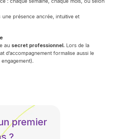
nce : chaque semaine, chaque mois, ou selon
ne présence ancrée, intuitive et
re
se au
secret professionnel.
Lors de la
at d’accompagnement formalise aussi le
s, engagement).
un premier
s ?