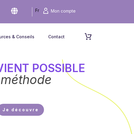
CHF
Fr
Mon compte
urces & Conseils
Contact
IENT POSSIBLE
t méthode
Je découvre