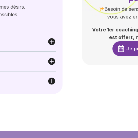
 mes désirs.
Besoin de sen
ssibles.
vous avez en
Votre 1er coachin
est offert,
n
Je p